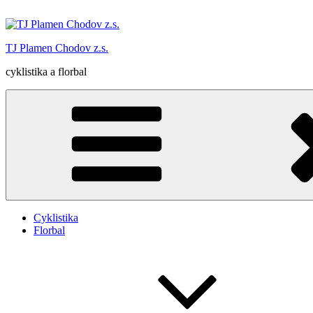
Přejít
k
obsahu
TJ Plamen Chodov z.s.
webu
cyklistika a florbal
Cyklistika
Florbal