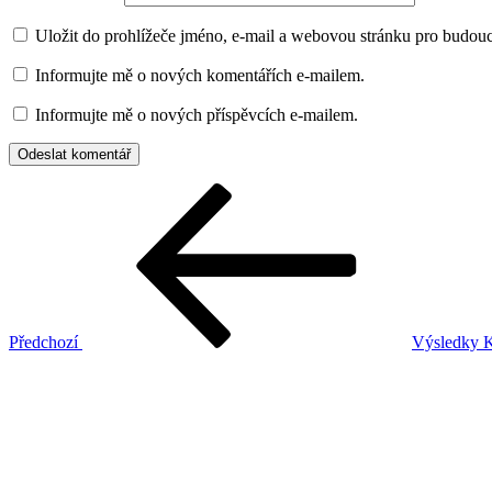
Uložit do prohlížeče jméno, e-mail a webovou stránku pro budou
Informujte mě o nových komentářích e-mailem.
Informujte mě o nových příspěvcích e-mailem.
Navigace
Předchozí
příspěvek
pro
příspěvek
Předchozí
Výsledky K
Následující
příspěvek